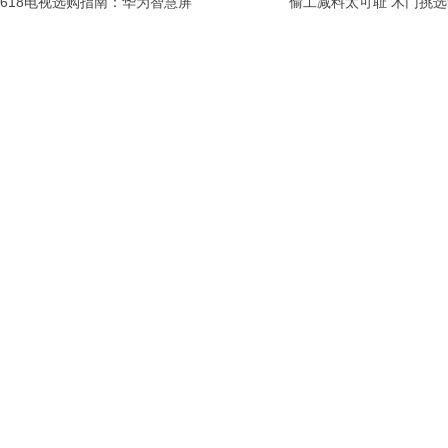
618电视选购指南：华为智慧屏
偷工减料太可耻 木门挑