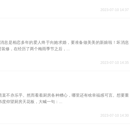
2023-07-10 14:37
消息是相恋多年的爱人终于向她求婚，要准备做美美的新娘啦！坏消息
装修，在经历了两个梅雨季节之后，...
2023-07-10 14:35
简直不亦乐乎。然而看着厨房各种糟心，哪里还有啥幸福感可言。想要重
度仰望厨房天花板，大喊一句：...
2023-07-10 14:30