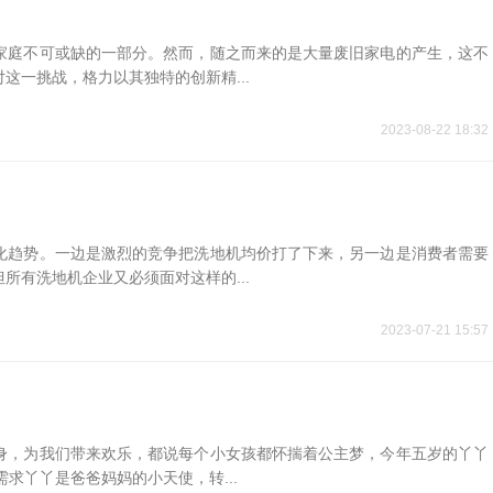
家庭不可或缺的一部分。然而，随之而来的是大量废旧家电的产生，这不
这一挑战，格力以其独特的创新精...
2023-08-22 18:32
化趋势。一边是激烈的竞争把洗地机均价打了下来，另一边是消费者需要
所有洗地机企业又必须面对这样的...
2023-07-21 15:57
身，为我们带来欢乐，都说每个小女孩都怀揣着公主梦，今年五岁的丫丫
求丫丫是爸爸妈妈的小天使，转...